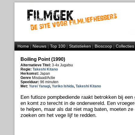
Home
|
Nieuws
|
Top 100
|
Statistieken
|
Bioscoop
|
Collecties
Boiling Point (1990)
Alternatieve Titel:
3-4x Jugatsu
Regie:
Takeshi Kitano
Herkomst:
Japan
Genre
Misdaad/Actie
Speelduur:
96 minuten
Met:
Yurei Yanagi
,
Yuriko Ishida
,
Takeshi Kitano
Een futloze pompbediende raakt betrokken bij een 
en komt zo terecht in de onderwereld. Een vroeger
te helpen, maar als dat niet mag baten, moeten ze
zoeken om het vege lijf te redden.