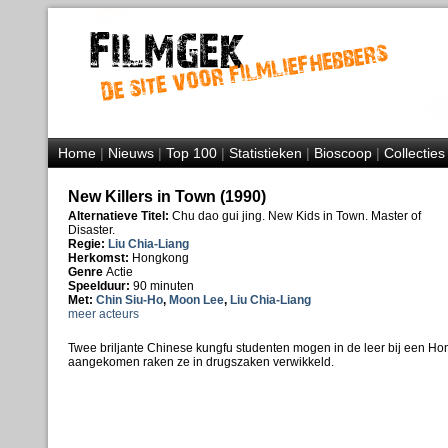
Home
|
Nieuws
|
Top 100
|
Statistieken
|
Bioscoop
|
Collecties
New Killers in Town (1990)
Alternatieve Titel:
Chu dao gui jing. New Kids in Town. Master of
Disaster.
Regie:
Liu Chia-Liang
Herkomst:
Hongkong
Genre
Actie
Speelduur:
90 minuten
Met:
Chin Siu-Ho
,
Moon Lee
,
Liu Chia-Liang
meer acteurs
Twee briljante Chinese kungfu studenten mogen in de leer bij een H
aangekomen raken ze in drugszaken verwikkeld.