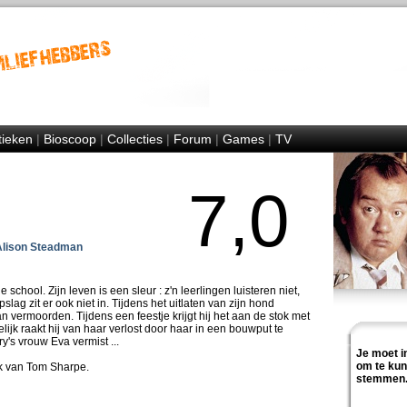
tieken
|
Bioscoop
|
Collecties
|
Forum
|
Games
|
TV
7,0
lison Steadman
 school. Zijn leven is een sleur : z'n leerlingen luisteren niet,
lag zit er ook niet in. Tijdens het uitlaten van zijn hond
n vermoorden. Tijdens een feestje krijgt hij het aan de stok met
ijk raakt hij van haar verlost door haar in een bouwput te
's vrouw Eva vermist ...
Je moet i
om te ku
k van Tom Sharpe.
stemmen