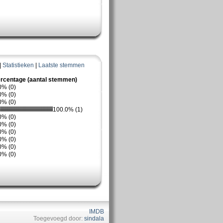
|
Statistieken
|
Laatste stemmen
rcentage (aantal stemmen)
0% (0)
0% (0)
0% (0)
100.0% (1)
0% (0)
0% (0)
0% (0)
0% (0)
0% (0)
0% (0)
IMDB
Toegevoegd door:
sindala