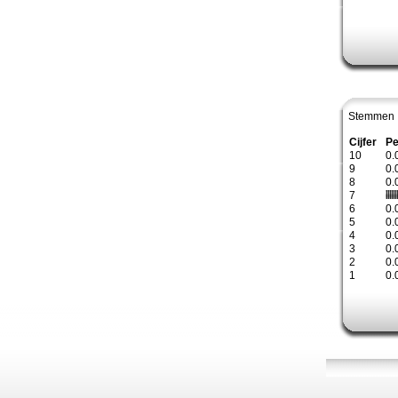
Stemmen 
Cijfer
Pe
10
0.
9
0.
8
0.
7
6
0.
5
0.
4
0.
3
0.
2
0.
1
0.