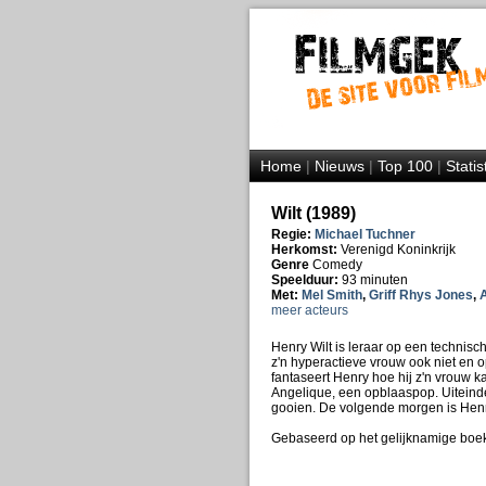
Home
|
Nieuws
|
Top 100
|
Statis
Wilt (1989)
Regie:
Michael Tuchner
Herkomst:
Verenigd Koninkrijk
Genre
Comedy
Speelduur:
93 minuten
Met:
Mel Smith
,
Griff Rhys Jones
,
A
meer acteurs
Henry Wilt is leraar op een technische
z'n hyperactieve vrouw ook niet en ops
fantaseert Henry hoe hij z'n vrouw ka
Angelique, een opblaaspop. Uiteindel
gooien. De volgende morgen is Henry
Gebaseerd op het gelijknamige boe