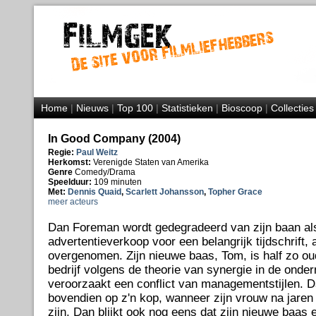
Home
|
Nieuws
|
Top 100
|
Statistieken
|
Bioscoop
|
Collecties
In Good Company (2004)
Regie:
Paul Weitz
Herkomst:
Verenigde Staten van Amerika
Genre
Comedy/Drama
Speelduur:
109 minuten
Met:
Dennis Quaid
,
Scarlett Johansson
,
Topher Grace
meer acteurs
Dan Foreman wordt gedegradeerd van zijn baan al
advertentieverkoop voor een belangrijk tijdschrift, a
overgenomen. Zijn nieuwe baas, Tom, is half zo oud 
bedrijf volgens de theorie van synergie in de onder
veroorzaakt een conflict van managementstijlen. D
bovendien op z'n kop, wanneer zijn vrouw na jaren 
zijn. Dan blijkt ook nog eens dat zijn nieuwe baas e