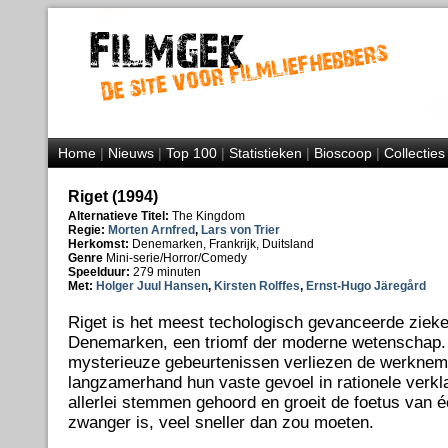
Home
|
Nieuws
|
Top 100
|
Statistieken
|
Bioscoop
|
Collecties
Riget (1994)
Alternatieve Titel:
The Kingdom
Regie:
Morten Arnfred
,
Lars von Trier
Herkomst:
Denemarken, Frankrijk, Duitsland
Genre
Mini-serie/Horror/Comedy
Speelduur:
279 minuten
Met:
Holger Juul Hansen
,
Kirsten Rolffes
,
Ernst-Hugo Järegård
Riget is het meest techologisch gevanceerde ziek
Denemarken, een triomf der moderne wetenschap.
mysterieuze gebeurtenissen verliezen de werknem
langzamerhand hun vaste gevoel in rationele verkl
allerlei stemmen gehoord en groeit de foetus van é
zwanger is, veel sneller dan zou moeten.