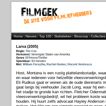
Home
|
Nieuws
|
Top 100
|
Statistieken
|
Bioscoop
|
Collecties
Larva (2005)
Regie:
Tim Cox
Herkomst:
Verenigde Staten van Amerika
Genre
SF/Horror/Thriller
Speelduur:
93 minuten
Met:
William Forsythe
,
Rachel Hunter
,
Vincent Ventresca
Host, Montana is een rustig plattelandsstadje, waa
en waar iedereen voor hetzelfde vleesverwerkingsb
Eli Rudkus gaat er wonen als de oude dierenarts m
gaat langs bij veehouder Jacob Long, waar hij een
het stadje te gronde kan richten. Fletcher Odermat
vleesverwerkingsbedrijf, wil het probleem koste wa
houden. Hij huurt zelfs advocaat Hayley Anderson i