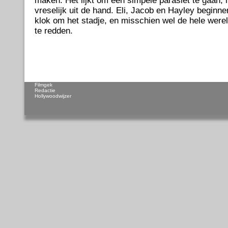
maken. Het lijkt om een simpele parasiet te gaan, 
vreselijk uit de hand. Eli, Jacob en Hayley beginn
klok om het stadje, en misschien wel de hele were
te redden.
Filmgek
Redactie
Hollywoodwijzer