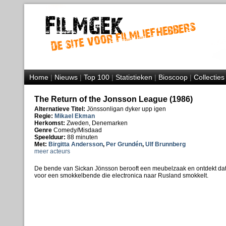
Home
|
Nieuws
|
Top 100
|
Statistieken
|
Bioscoop
|
Collecties
The Return of the Jonsson League (1986)
Alternatieve Titel:
Jönssonligan dyker upp igen
Regie:
Mikael Ekman
Herkomst:
Zweden, Denemarken
Genre
Comedy/Misdaad
Speelduur:
88 minuten
Met:
Birgitta Andersson
,
Per Grundén
,
Ulf Brunnberg
meer acteurs
De bende van Sickan Jönsson berooft een meubelzaak en ontdekt dat d
voor een smokkelbende die electronica naar Rusland smokkelt.