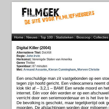
Home
|
Nieuws
|
Top 100
|
Statistieken
|
Bioscoop
|
Collecties
Digital Killer (2004)
Alternatieve Titel:
Dot.Kill
Regie:
John Irvin
Herkomst:
Verenigde Staten van Amerika
Genre
Thriller
Speelduur:
87 minuten
Met:
Armand Assante
,
Kieran Cunningham
,
Morven Christie
Een onschuldige man zit vastgebonden op een stoe
tegen zijn hoofd gericht. Een videocamera neemt 
klok tikt af – 3,2,1 – BAM! Een wrede moord en het 
internet. Eén voor één worden er op een afschuwel
verricht door een seriemoordenaar en is het live te
De bevolking is geschokt, maar tegelijkertijd ook 
moorden. De afslachtingen worden door miljoenen