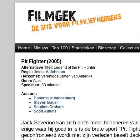
Home
|
Nieuws
|
Top 100
|
Statistieken
|
Bioscoop
|
Collecties
Pit Fighter (2005)
Alternatieve Titel:
Legend of the Pit Fighter
Regie:
Jesse V. Johnson
Herkomst:
Verenigde Staten van Amerika
Genre
Actie
Speelduur:
83 minuten
Acteurs:
Dominique Vandenberg
Steven Bauer
Stephen Graham
Scott Adkins
Jack Severino kan zich niets meer herinneren van 
enige waar hij goed in is is de brute sport "Pit Figh
geconfronteerd wordt met zijn verleden beseft Jack d