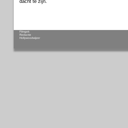
dacht te zijn.
Filmgek
Redactie
Hollywoodwijzer