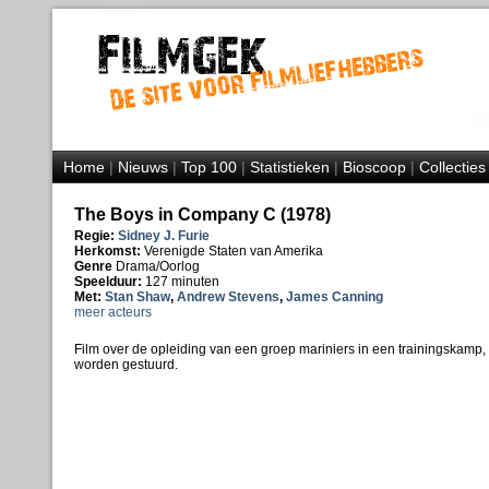
Home
|
Nieuws
|
Top 100
|
Statistieken
|
Bioscoop
|
Collecties
The Boys in Company C (1978)
Regie:
Sidney J. Furie
Herkomst:
Verenigde Staten van Amerika
Genre
Drama/Oorlog
Speelduur:
127 minuten
Met:
Stan Shaw
,
Andrew Stevens
,
James Canning
meer acteurs
Film over de opleiding van een groep mariniers in een trainingskamp,
worden gestuurd.