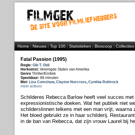
Home
|
Nieuws
|
Top 100
|
Statistieken
|
Bioscoop
|
Collecties
Fatal Passion (1995)
Regie:
Gib T. Oidi
Herkomst:
Verenigde Staten van Amerika
Genre
Thriller/Erotiek
Speelduur:
88 minuten
Met:
Lisa Comshaw
,
Clayton Norcross
,
Cynthia Rothrock
meer acteurs
Schilderes Rebecca Barlow heeft veel succes met
expressionistische doeken. Wat het publiek niet wee
schilderslinnen telkens met een man vrijt, waarna
Het bloed gebruikt ze in haar schilderij. Restaura
in de ban van Rebecca, dat zijn vrouw Laurel bij 