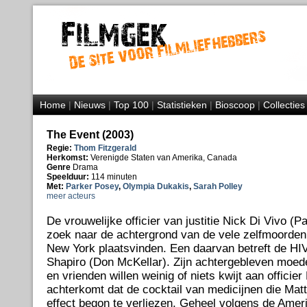
Home
|
Nieuws
|
Top 100
|
Statistieken
|
Bioscoop
|
Collecties
The Event (2003)
Regie:
Thom Fitzgerald
Herkomst:
Verenigde Staten van Amerika, Canada
Genre
Drama
Speelduur:
114 minuten
Met:
Parker Posey
,
Olympia Dukakis
,
Sarah Polley
meer acteurs
De vrouwelijke officier van justitie Nick Di Vivo (
zoek naar de achtergrond van de vele zelfmoorden di
New York plaatsvinden. Een daarvan betreft de HIV
Shapiro (Don McKellar). Zijn achtergebleven moed
en vrienden willen weinig of niets kwijt aan officier 
achterkomt dat de cocktail van medicijnen die Matt
effect begon te verliezen. Geheel volgens de Amer