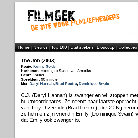
Home
|
Nieuws
|
Top 100
|
Statistieken
|
Bioscoop
|
Collecties
The Job (2003)
Regie:
Kenny Golde
Herkomst:
Verenigde Staten van Amerika
Genre
Thriller
Speelduur:
90 minuten
Met:
Daryl Hannah
,
Brad Renfro
,
Dominique Swain
C.J. (Daryl Hannah) is zwanger en wil stoppen met
huurmoordenares. Ze neemt haar laatste opdracht
van Troy Riverside (Brad Renfro), die 20 Kg heroïn
ze hem en zijn vriendin Emily (Dominique Swain) w
dat Emily ook zwanger is.