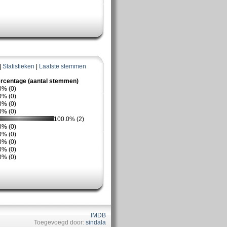
|
Statistieken
|
Laatste stemmen
rcentage (aantal stemmen)
0% (0)
0% (0)
0% (0)
0% (0)
100.0% (2)
0% (0)
0% (0)
0% (0)
0% (0)
0% (0)
IMDB
Toegevoegd door:
sindala