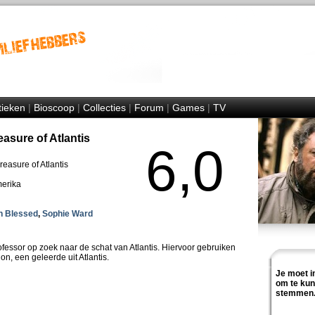
tieken
|
Bioscoop
|
Collecties
|
Forum
|
Games
|
TV
asure of Atlantis
6,0
easure of Atlantis
merika
n Blessed
,
Sophie Ward
essor op zoek naar de schat van Atlantis. Hiervoor gebruiken
n, een geleerde uit Atlantis.
Je moet i
om te ku
stemmen