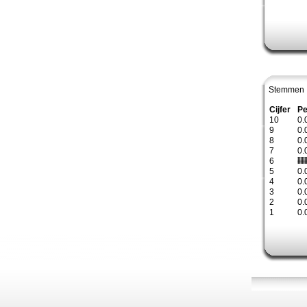
Stemmen 
Cijfer
Pe
10
0.
9
0.
8
0.
7
0.
6
5
0.
4
0.
3
0.
2
0.
1
0.