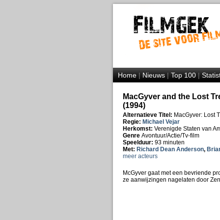
Home
|
Nieuws
|
Top 100
|
Statis
MacGyver and the Lost Tre
(1994)
Alternatieve Titel:
MacGyver: Lost Tr
Regie:
Michael Vejar
Herkomst:
Verenigde Staten van A
Genre
Avontuur/Actie/Tv-film
Speelduur:
93 minuten
Met:
Richard Dean Anderson
,
Bria
meer acteurs
McGyver gaat met een bevriende prof
ze aanwijzingen nagelaten door Zeno