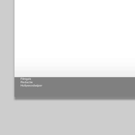
Filmgek
Redactie
Hollywoodwijzer