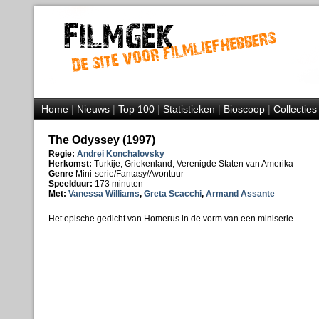
Home
|
Nieuws
|
Top 100
|
Statistieken
|
Bioscoop
|
Collecties
The Odyssey (1997)
Regie:
Andrei Konchalovsky
Herkomst:
Turkije, Griekenland, Verenigde Staten van Amerika
Genre
Mini-serie/Fantasy/Avontuur
Speelduur:
173 minuten
Met:
Vanessa Williams
,
Greta Scacchi
,
Armand Assante
Het epische gedicht van Homerus in de vorm van een miniserie.