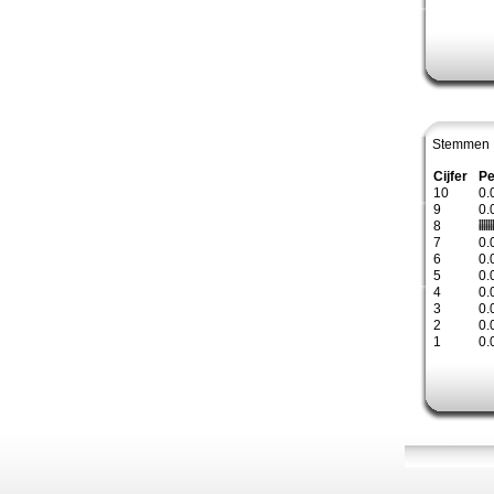
Stemmen 
Cijfer
Pe
10
0.
9
0.
8
7
0.
6
0.
5
0.
4
0.
3
0.
2
0.
1
0.