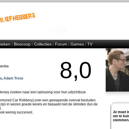
tieken
|
Bioscoop
|
Collecties
|
Forum
|
Games
|
TV
8,0
merika
o
,
Adam Trese
Jersey zoeken naar een oplossing voor hun uitzichtloze
Armored Car Robbery),over een gewapende overval besluiten
 zijn in wezen goede kerels en bepaald niet de slimsten dus de
.
Je moet i
ook weinig succesvol.
om te ku
stemmen