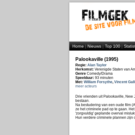
Home
|
Nieuws
|
Top 100
|
Statis
Palookaville (1995)
Regie:
Alan Taylor
Herkomst:
Verenigde Staten van A
Genre
Comedy/Drama
Speelduur:
93 minuten
Met:
William Forsythe
,
Vincent Gall
meer acteurs
Drie vrienden uit Palookaville, New 
bestaan.
Na bestudering van een oude film (
ze het criminele pad op te gaan. Het
'zorgvuldig' geplande overval mislukt
Hun verdere criminele plannen zijn 