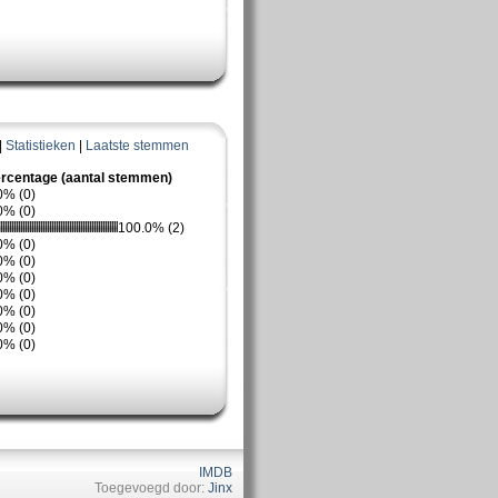
|
Statistieken
|
Laatste stemmen
rcentage (aantal stemmen)
0% (0)
0% (0)
100.0% (2)
0% (0)
0% (0)
0% (0)
0% (0)
0% (0)
0% (0)
0% (0)
IMDB
Toegevoegd door:
Jinx