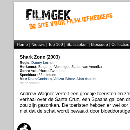
Home
|
Nieuws
|
Top 100
|
Statistieken
|
Bioscoop
|
Collecties
Shark Zone (2003)
Regie:
Danny Lerner
Herkomst:
Bulgarije, Verenigde Staten van Amerika
Genre
Actie/Horror/Avontuur
Speelduur:
88 minuten
Met:
Dean Cochran
,
Velizar Binev
,
Alan Austin
meer acteurs
Andrew Wagner vertelt een groepje toeristen en z
verhaal over de Santa Cruz, een Spaans galjoen da
zou zijn gezonken. De toeristen hebben er wel oor
niet dat de schat wordt bewaakt door bloeddorstige