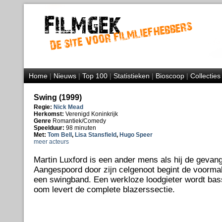
Home
|
Nieuws
|
Top 100
|
Statistieken
|
Bioscoop
|
Collecties
Swing (1999)
Regie:
Nick Mead
Herkomst:
Verenigd Koninkrijk
Genre
Romantiek/Comedy
Speelduur:
98 minuten
Met:
Tom Bell
,
Lisa Stansfield
,
Hugo Speer
meer acteurs
Martin Luxford is een ander mens als hij de gevang
Aangespoord door zijn celgenoot begint de voormali
een swingband. Een werkloze loodgieter wordt bass
oom levert de complete blazerssectie.