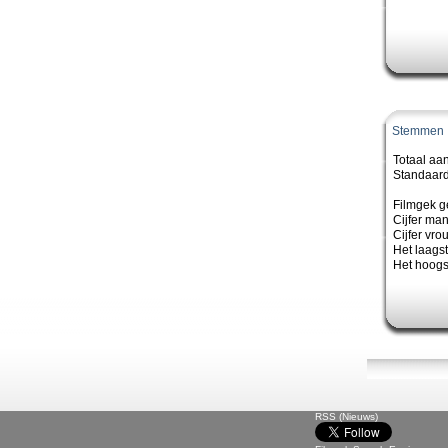
Stemmen
Totaal aa
Standaard
Filmgek g
Cijfer ma
Cijfer vro
Het laagste
Het hoogst
RSS (Nieuws)