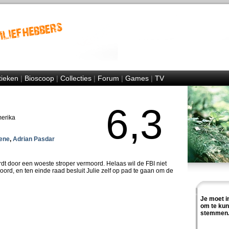
tieken
|
Bioscoop
|
Collecties
|
Forum
|
Games
|
TV
6,3
merika
ene
,
Adrian Pasdar
dt door een woeste stroper vermoord. Helaas wil de FBI niet
oord, en ten einde raad besluit Julie zelf op pad te gaan om de
Je moet i
om te ku
stemmen