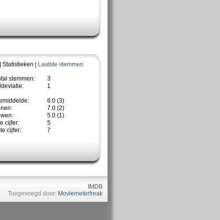
| Statistieken |
Laatste stemmen
ntal stemmen:
3
deviatie:
1
emiddelde:
6.0 (3)
nnen:
7.0 (2)
uwen:
5.0 (1)
 cijfer:
5
e cijfer:
7
IMDB
Toegevoegd door:
Moviemeterfreak