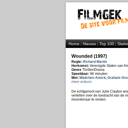
Home
|
Nieuws
|
Top 100
|
Statis
Wounded (1997)
Regie:
Richard Martin
Herkomst:
Verenigde Staten van A
Genre
Thriller/Drama
Speelduur:
96 minuten
Met:
Mädchen Amick
,
Graham Gre
meer acteurs
De echtgenoot van Julie Clayton wor
vertellen over de toedracht van de m
moordenaar te vinden.