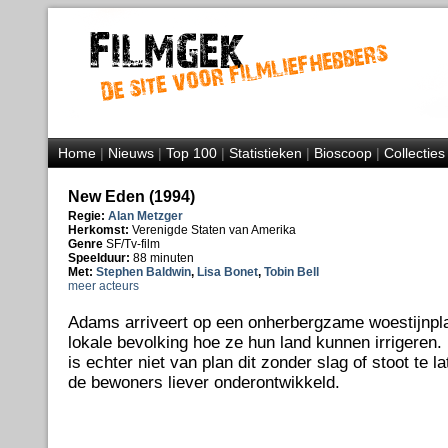
Home
|
Nieuws
|
Top 100
|
Statistieken
|
Bioscoop
|
Collecties
New Eden (1994)
Regie:
Alan Metzger
Herkomst:
Verenigde Staten van Amerika
Genre
SF/Tv-film
Speelduur:
88 minuten
Met:
Stephen Baldwin
,
Lisa Bonet
,
Tobin Bell
meer acteurs
Adams arriveert op een onherbergzame woestijnplane
lokale bevolking hoe ze hun land kunnen irrigere
is echter niet van plan dit zonder slag of stoot te l
de bewoners liever onderontwikkeld.