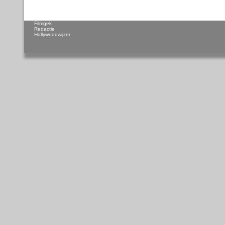
Filmgek
Redactie
Hollywoodwijzer