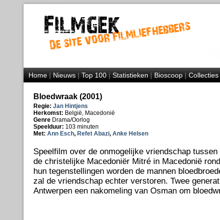
Home
|
Nieuws
|
Top 100
|
Statistieken
|
Bioscoop
|
Collecties
Bloedwraak (2001)
Regie:
Jan Hintjens
Herkomst:
België, Macedonië
Genre
Drama/Oorlog
Speelduur:
103 minuten
Met:
Ann Esch
,
Refet Abazi
,
Anke Helsen
Speelfilm over de onmogelijke vriendschap tusse
de christelijke Macedoniër Mitré in Macedonië ron
hun tegenstellingen worden de mannen bloedbroed
zal de vriendschap echter verstoren. Twee generatie
Antwerpen een nakomeling van Osman om bloedwr