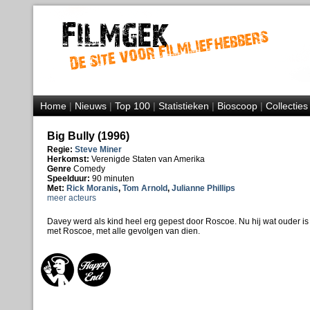
Home
|
Nieuws
|
Top 100
|
Statistieken
|
Bioscoop
|
Collecties
Big Bully (1996)
Regie:
Steve Miner
Herkomst:
Verenigde Staten van Amerika
Genre
Comedy
Speelduur:
90 minuten
Met:
Rick Moranis
,
Tom Arnold
,
Julianne Phillips
meer acteurs
Davey werd als kind heel erg gepest door Roscoe. Nu hij wat ouder is
met Roscoe, met alle gevolgen van dien.