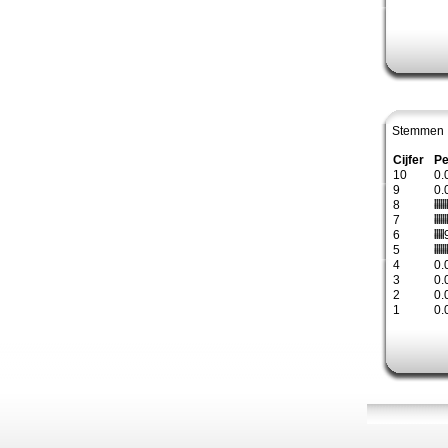
Stemmen 
Cijfer
Pe
10
0.
9
0.
8
7
6
5
4
0.
3
0.
2
0.
1
0.