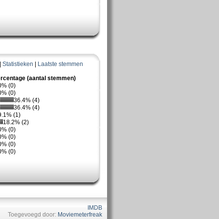
|
Statistieken
|
Laatste stemmen
rcentage (aantal stemmen)
0% (0)
0% (0)
36.4% (4)
36.4% (4)
9.1% (1)
18.2% (2)
0% (0)
0% (0)
0% (0)
0% (0)
IMDB
Toegevoegd door:
Moviemeterfreak