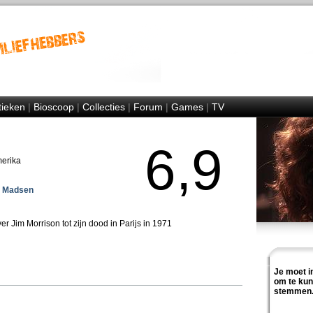
tieken
|
Bioscoop
|
Collecties
|
Forum
|
Games
|
TV
6,9
merika
l Madsen
 Jim Morrison tot zijn dood in Parijs in 1971
Je moet i
om te ku
stemmen