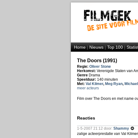
Home
|
Nieuws
|
Top 100
|
Statis
The Doors (1991)
Regie:
Oliver Stone
Herkomst:
Verenigde Staten van A
Genre
Drama
Speelduur:
140 minuten
Met:
Val Kilmer
,
Meg Ryan
,
Michae
meer acteurs
Film over The Doors en met name over
Reacties
1-5-2007 21:12 door:
Shammy
zalige acteerprestatie van Val Kilmer