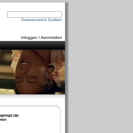
Geavanceerd Zoeken
Inloggen
/
Aanmelden
ngelogd zijn
nnen
.