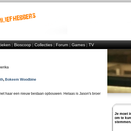
tieken
|
Bioscoop
|
Collecties
|
Forum
|
Games
|
TV
merika
th
,
Bokeem Woodbine
l met haar een nieuw bestaan opbouwen. Helaas is Jason's broer
Je moet i
om te ku
stemmen