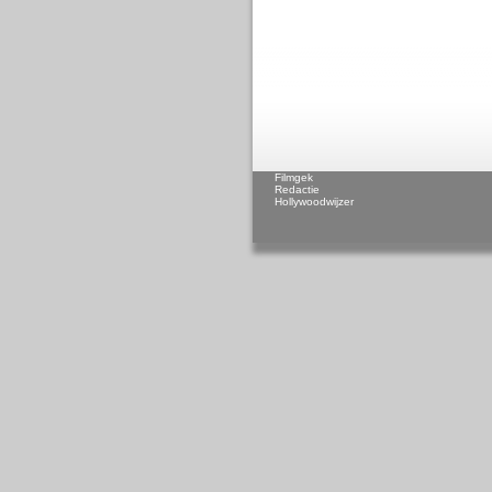
Filmgek
Redactie
Hollywoodwijzer