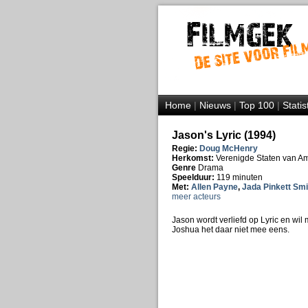
Home
|
Nieuws
|
Top 100
|
Statis
Jason's Lyric (1994)
Regie:
Doug McHenry
Herkomst:
Verenigde Staten van A
Genre
Drama
Speelduur:
119 minuten
Met:
Allen Payne
,
Jada Pinkett Smi
meer acteurs
Jason wordt verliefd op Lyric en wi
Joshua het daar niet mee eens.