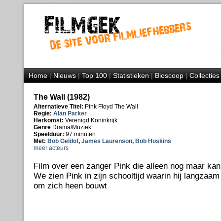
Home
|
Nieuws
|
Top 100
|
Statistieken
|
Bioscoop
|
Collecties
The Wall (1982)
Alternatieve Titel:
Pink Floyd The Wall
Regie:
Alan Parker
Herkomst:
Verenigd Koninkrijk
Genre
Drama/Muziek
Speelduur:
97 minuten
Met:
Bob Geldof
,
James Laurenson
,
Bob Hoskins
meer acteurs
Film over een zanger Pink die alleen nog maar kan
We zien Pink in zijn schooltijd waarin hij langza
om zich heen bouwt