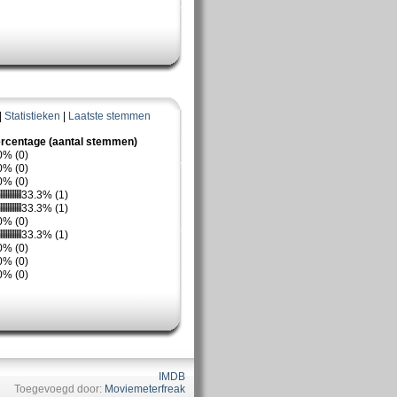
|
Statistieken
|
Laatste stemmen
rcentage (aantal stemmen)
0% (0)
0% (0)
0% (0)
33.3% (1)
33.3% (1)
0% (0)
33.3% (1)
0% (0)
0% (0)
0% (0)
IMDB
Toegevoegd door:
Moviemeterfreak