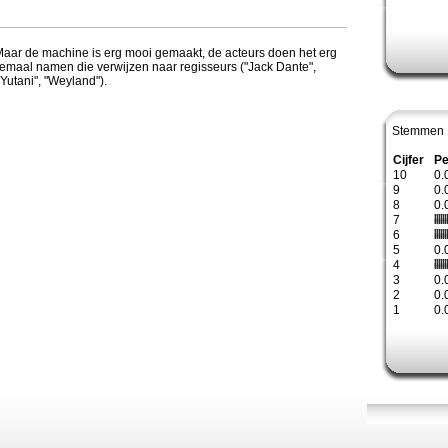
Maar de machine is erg mooi gemaakt, de acteurs doen het erg
emaal namen die verwijzen naar regisseurs ("Jack Dante",
"Yutani", "Weyland").
Stemmen 
Cijfer
Pe
10
0.
9
0.
8
0.
7
6
5
0.
4
3
0.
2
0.
1
0.