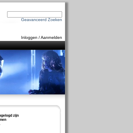
Geavanceerd Zoeken
Inloggen
/
Aanmelden
ngelogd zijn
nnen
.