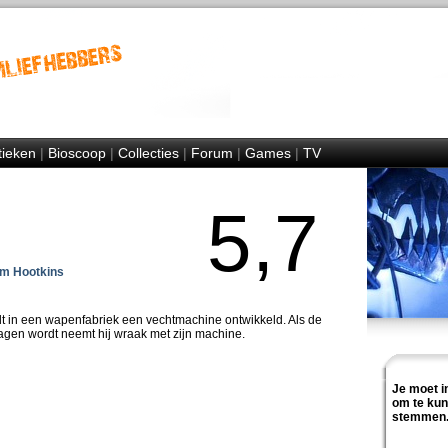
tieken
|
Bioscoop
|
Collecties
|
Forum
|
Games
|
TV
5,7
am Hootkins
rdt in een wapenfabriek een vechtmachine ontwikkeld. Als de
gen wordt neemt hij wraak met zijn machine.
Je moet i
om te ku
stemmen