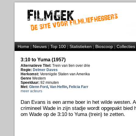
Home
|
Nieuws
|
Top 100
|
Statistieken
|
Bioscoop
|
Collecties
3:10 to Yuma (1957)
Alternatieve Titel:
Trein van tien over drie
Regie:
Delmer Daves
Herkomst:
Verenigde Staten van Amerika
Genre
Western
Speelduur:
92 minuten
Met:
Glenn Ford
,
Van Heflin
,
Felicia Farr
meer acteurs
Dan Evans is een arme boer in het wilde westen. A
crimineel Wade in zijn stadje wordt opgepakt bied 
om Wade op de 3:10 to Yuma (trein) te zetten.