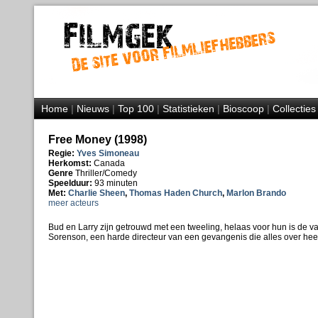
Home
|
Nieuws
|
Top 100
|
Statistieken
|
Bioscoop
|
Collecties
Free Money (1998)
Regie:
Yves Simoneau
Herkomst:
Canada
Genre
Thriller/Comedy
Speelduur:
93 minuten
Met:
Charlie Sheen
,
Thomas Haden Church
,
Marlon Brando
meer acteurs
Bud en Larry zijn getrouwd met een tweeling, helaas voor hun is de 
Sorenson, een harde directeur van een gevangenis die alles over heeft