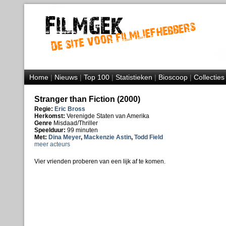
Home
|
Nieuws
|
Top 100
|
Statistieken
|
Bioscoop
|
Collecties
Stranger than Fiction (2000)
Regie:
Eric Bross
Herkomst:
Verenigde Staten van Amerika
Genre
Misdaad/Thriller
Speelduur:
99 minuten
Met:
Dina Meyer
,
Mackenzie Astin
,
Todd Field
meer acteurs
Vier vrienden proberen van een lijk af te komen.