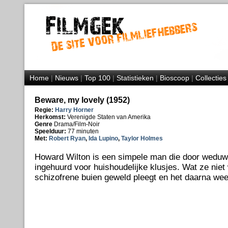
Home
|
Nieuws
|
Top 100
|
Statistieken
|
Bioscoop
|
Collecties
Beware, my lovely (1952)
Regie:
Harry Horner
Herkomst:
Verenigde Staten van Amerika
Genre
Drama/Film-Noir
Speelduur:
77 minuten
Met:
Robert Ryan
,
Ida Lupino
,
Taylor Holmes
Howard Wilton is een simpele man die door weduw
ingehuurd voor huishoudelijke klusjes. Wat ze niet
schizofrene buien geweld pleegt en het daarna wee