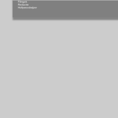
Filmgek
Redactie
Hollywoodwijzer