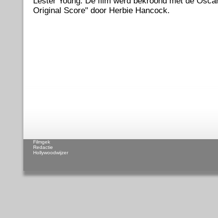
Lester Young. De film werd bekroond met de Oscar
Original Score" door Herbie Hancock.
Filmgek
Redactie
Hollywoodwijzer