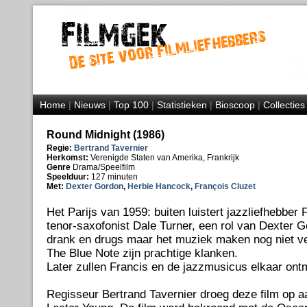
Home
|
Nieuws
|
Top 100
|
Statistieken
|
Bioscoop
|
Collecties
Round Midnight (1986)
Regie:
Bertrand Tavernier
Herkomst:
Verenigde Staten van Amerika, Frankrijk
Genre
Drama/Speelfilm
Speelduur:
127 minuten
Met:
Dexter Gordon
,
Herbie Hancock
,
François Cluzet
Het Parijs van 1959: buiten luistert jazzliefhebber
tenor-saxofonist Dale Turner, een rol van Dexter 
drank en drugs maar het muziek maken nog niet verl
The Blue Note zijn prachtige klanken.
Later zullen Francis en de jazzmusicus elkaar ont
Regisseur Bertrand Tavernier droeg deze film op 