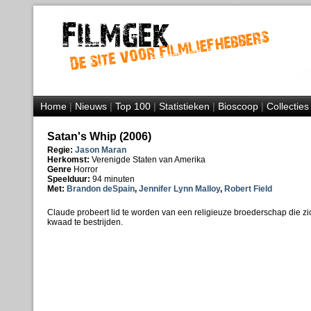
Home
|
Nieuws
|
Top 100
|
Statistieken
|
Bioscoop
|
Collecties
Satan's Whip (2006)
Regie:
Jason Maran
Herkomst:
Verenigde Staten van Amerika
Genre
Horror
Speelduur:
94 minuten
Met:
Brandon deSpain
,
Jennifer Lynn Malloy
,
Robert Field
Claude probeert lid te worden van een religieuze broederschap die zich
kwaad te bestrijden.