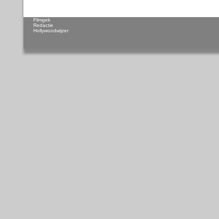
Filmgek
Redactie
Hollywoodwijzer