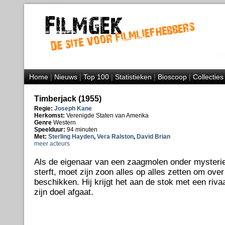
Home
|
Nieuws
|
Top 100
|
Statistieken
|
Bioscoop
|
Collecties
Timberjack (1955)
Regie:
Joseph Kane
Herkomst:
Verenigde Staten van Amerika
Genre
Western
Speelduur:
94 minuten
Met:
Sterling Hayden
,
Vera Ralston
,
David Brian
meer acteurs
Als de eigenaar van een zaagmolen onder myster
sterft, moet zijn zoon alles op alles zetten om ove
beschikken. Hij krijgt het aan de stok met een riva
zijn doel afgaat.