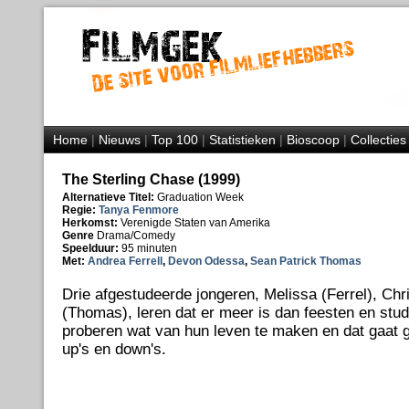
Home
|
Nieuws
|
Top 100
|
Statistieken
|
Bioscoop
|
Collecties
The Sterling Chase (1999)
Alternatieve Titel:
Graduation Week
Regie:
Tanya Fenmore
Herkomst:
Verenigde Staten van Amerika
Genre
Drama/Comedy
Speelduur:
95 minuten
Met:
Andrea Ferrell
,
Devon Odessa
,
Sean Patrick Thomas
Drie afgestudeerde jongeren, Melissa (Ferrel), Ch
(Thomas), leren dat er meer is dan feesten en stu
proberen wat van hun leven te maken en dat gaat 
up's en down's.