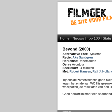
Home
|
Nieuws
|
Top 100
|
Statis
Beyond (2000)
Alternatieve Titel:
Dykkerne
Regie:
Åke Sandgren
Herkomst:
Denemarken
Genre
Avontuur
Speelduur:
94 minuten
Met:
Robert Hansen
,
Ralf J. Hollan
Tijdens de zomervakantie gaan twee 
tegen het einde van WO II is gezonk
weckpotten, de resultaten van een D
Geen horrorfilm maar een spannend
Filmgek