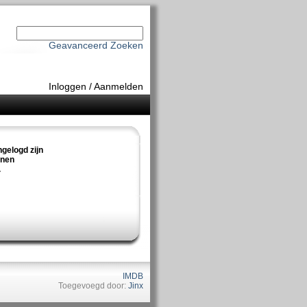
Geavanceerd Zoeken
Inloggen
/
Aanmelden
ngelogd zijn
nnen
.
IMDB
Toegevoegd door:
Jinx