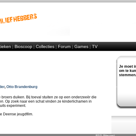
tieken
|
Bioscoop
|
Collecties
|
Forum
|
Games
|
TV
Je moet i
om te ku
stemmen
der
,
Otto Brandenburg
broers duiken. Bij toeval stuiten ze op een onderzeeër die
en. Op zoek naar een schat vinden ze kinderlichamen in
uits experiment.
e Deense jeugdfilm.
RSS (Nieuws)