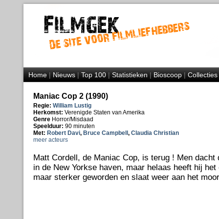
Home
|
Nieuws
|
Top 100
|
Statistieken
|
Bioscoop
|
Collecties
Maniac Cop 2 (1990)
Regie:
William Lustig
Herkomst:
Verenigde Staten van Amerika
Genre
Horror/Misdaad
Speelduur:
90 minuten
Met:
Robert Davi
,
Bruce Campbell
,
Claudia Christian
meer acteurs
Matt Cordell, de Maniac Cop, is terug ! Men dacht 
in de New Yorkse haven, maar helaas heeft hij het o
maar sterker geworden en slaat weer aan het moo