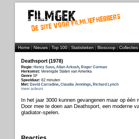
Home
|
Nieuws
|
Top 100
|
Statistieken
|
Bioscoop
|
Collecties
Deathsport (1978)
Regie:
Henry Suso
,
Allan Arkush
,
Roger Corman
Herkomst:
Verenigde Staten van Amerika
Genre
SF
Speelduur:
82 minuten
Met:
David Carradine
,
Claudia Jennings
,
Richard Lynch
meer acteurs
In het jaar 3000 kunnen gevangenen maar op één m
Door mee te doen aan Deathsport, een moderne va
gladiator-spelen.
Reacties