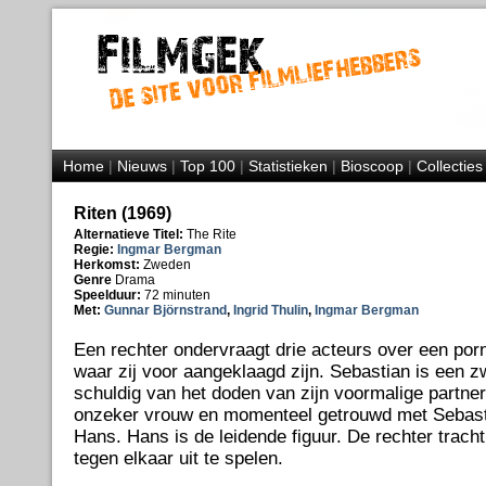
Home
|
Nieuws
|
Top 100
|
Statistieken
|
Bioscoop
|
Collecties
Riten (1969)
Alternatieve Titel:
The Rite
Regie:
Ingmar Bergman
Herkomst:
Zweden
Genre
Drama
Speelduur:
72 minuten
Met:
Gunnar Björnstrand
,
Ingrid Thulin
,
Ingmar Bergman
Een rechter ondervraagt drie acteurs over een por
waar zij voor aangeklaagd zijn. Sebastian is een z
schuldig van het doden van zijn voormalige partner,
onzeker vrouw en momenteel getrouwd met Sebasti
Hans. Hans is de leidende figuur. De rechter trac
tegen elkaar uit te spelen.