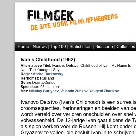
Home
|
Nieuws
|
Top 100
|
Statistieken
|
Bioscoop
|
Collecties
Ivan's Childhood (1962)
Alternatieve Titel:
Ivanovo Detstvo, Childhood of Ivan, My Name Is
Ivan, The Youngest Spy
Regie:
Andrei Tarkovsky
Herkomst:
Rusland
Genre
Drama/Oorlog
Speelduur:
95 minuten
Met:
Nikolay Burlyaev
,
Valentin Zubkov
,
Yevgeni Zharikov
Ivanovo Detstvo (Ivan's Childhood) is een surrealis
droomsequenties, herinneringen en beelden van de r
wordt verteld over verloren onschuld en over snel
volwassenheid. De 12-jarige Ivan gaat tijdens de 
als spion werken voor de Russen. Hij komt onder 
Gryaznov te vallen, die besluit Ivan in te schrijven 