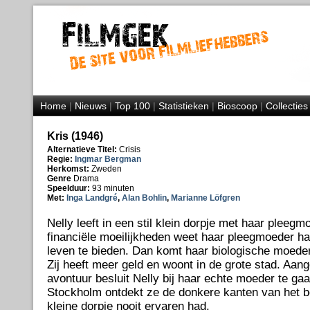
Home
|
Nieuws
|
Top 100
|
Statistieken
|
Bioscoop
|
Collecties
Kris (1946)
Alternatieve Titel:
Crisis
Regie:
Ingmar Bergman
Herkomst:
Zweden
Genre
Drama
Speelduur:
93 minuten
Met:
Inga Landgré
,
Alan Bohlin
,
Marianne Löfgren
Nelly leeft in een stil klein dorpje met haar pleeg
financiële moeilijkheden weet haar pleegmoeder h
leven te bieden. Dan komt haar biologische moeder 
Zij heeft meer geld en woont in de grote stad. Aan
avontuur besluit Nelly bij haar echte moeder te ga
Stockholm ontdekt ze de donkere kanten van het be
kleine dorpje nooit ervaren had.