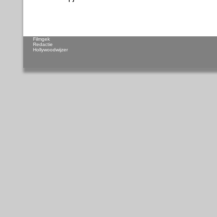
Filmgek
Redactie
Hollywoodwijzer