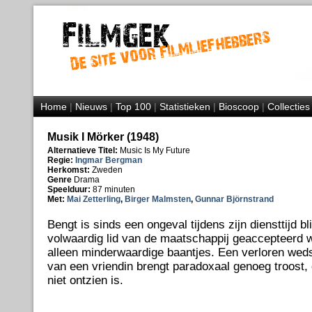
Home
|
Nieuws
|
Top 100
|
Statistieken
|
Bioscoop
|
Collecties
Musik I Mörker (1948)
Alternatieve Titel:
Music Is My Future
Regie:
Ingmar Bergman
Herkomst:
Zweden
Genre
Drama
Speelduur:
87 minuten
Met:
Mai Zetterling
,
Birger Malmsten
,
Gunnar Björnstrand
Bengt is sinds een ongeval tijdens zijn diensttijd bli
volwaardig lid van de maatschappij geaccepteerd w
alleen minderwaardige baantjes. Een verloren weds
van een vriendin brengt paradoxaal genoeg troost, 
niet ontzien is.