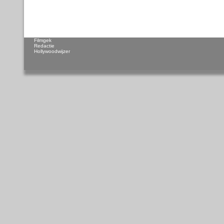
Filmgek
Redactie
Hollywoodwijzer