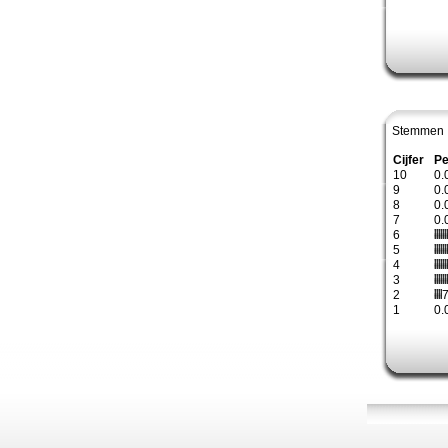
Stemmen 
Cijfer
Pe
10
0.
9
0.
8
0.
7
0.
6
5
4
3
2
7
1
0.