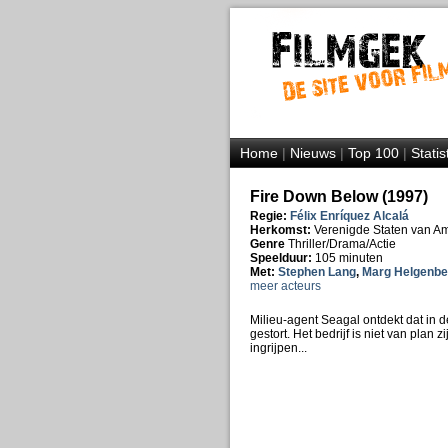
Home
|
Nieuws
|
Top 100
|
Statis
Fire Down Below (1997)
Regie:
Félix Enríquez Alcalá
Herkomst:
Verenigde Staten van A
Genre
Thriller/Drama/Actie
Speelduur:
105 minuten
Met:
Stephen Lang
,
Marg Helgenbe
meer acteurs
Milieu-agent Seagal ontdekt dat in d
gestort. Het bedrijf is niet van plan 
ingrijpen...