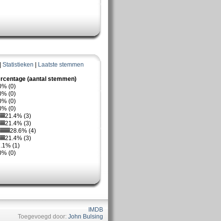
|
Statistieken
|
Laatste stemmen
rcentage (aantal stemmen)
0% (0)
0% (0)
0% (0)
0% (0)
21.4% (3)
21.4% (3)
28.6% (4)
21.4% (3)
.1% (1)
0% (0)
IMDB
Toegevoegd door:
John Bulsing