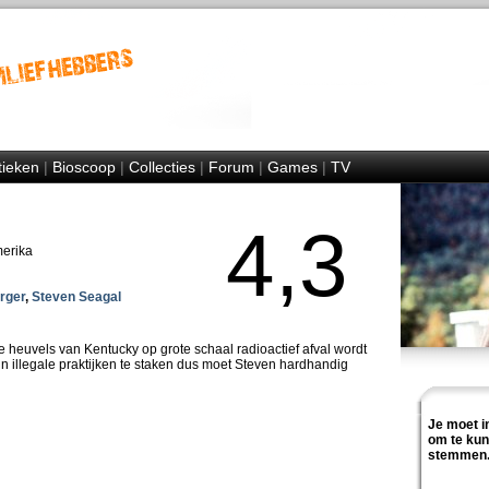
tieken
|
Bioscoop
|
Collecties
|
Forum
|
Games
|
TV
4,3
merika
rger
,
Steven Seagal
e heuvels van Kentucky op grote schaal radioactief afval wordt
zijn illegale praktijken te staken dus moet Steven hardhandig
Je moet i
om te ku
stemmen