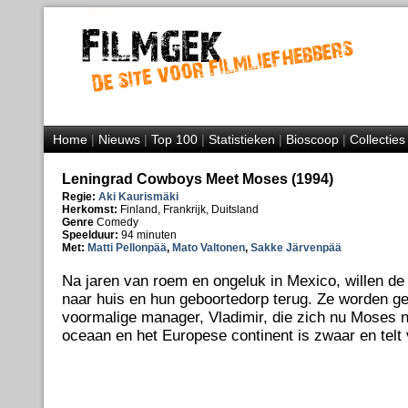
Home
|
Nieuws
|
Top 100
|
Statistieken
|
Bioscoop
|
Collecties
Leningrad Cowboys Meet Moses (1994)
Regie:
Aki Kaurismäki
Herkomst:
Finland, Frankrijk, Duitsland
Genre
Comedy
Speelduur:
94 minuten
Met:
Matti Pellonpää
,
Mato Valtonen
,
Sakke Järvenpää
Na jaren van roem en ongeluk in Mexico, willen de
naar huis en hun geboortedorp terug. Ze worden ge
voormalige manager, Vladimir, die zich nu Moses n
oceaan en het Europese continent is zwaar en telt 