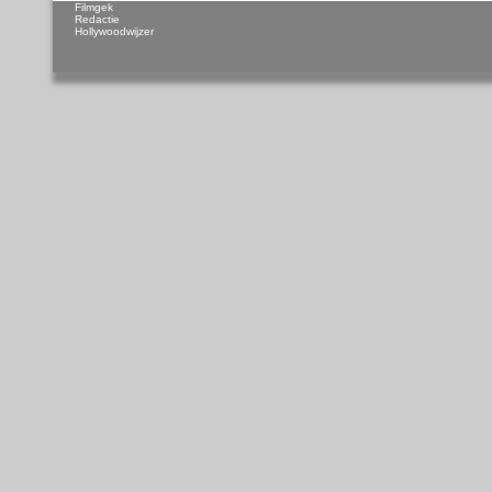
Filmgek
Redactie
Hollywoodwijzer