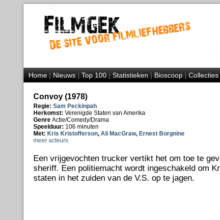
Home
|
Nieuws
|
Top 100
|
Statistieken
|
Bioscoop
|
Collecties
Convoy (1978)
Regie:
Sam Peckinpah
Herkomst:
Verenigde Staten van Amerika
Genre
Actie/Comedy/Drama
Speelduur:
106 minuten
Met:
Kris Kristofferson
,
Ali MacGraw
,
Ernest Borgnine
meer acteurs
Een vrijgevochten trucker vertikt het om toe te ge
sheriff. Een politiemacht wordt ingeschakeld om Kr
staten in het zuiden van de V.S. op te jagen.