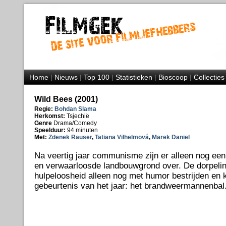
Home
|
Nieuws
|
Top 100
|
Statistieken
|
Bioscoop
|
Collecties
Wild Bees (2001)
Regie:
Bohdan Slama
Herkomst:
Tsjechië
Genre
Drama/Comedy
Speelduur:
94 minuten
Met:
Zdenek Rauser
,
Tatiana Vilhelmová
,
Marek Daniel
Na veertig jaar communisme zijn er alleen nog een 
en verwaarloosde landbouwgrond over. De dorpeli
hulpeloosheid alleen nog met humor bestrijden en k
gebeurtenis van het jaar: het brandweermannenbal