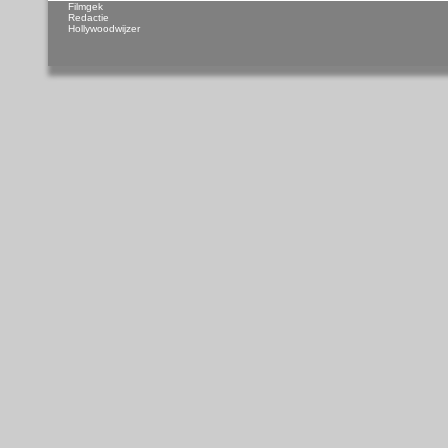
Filmgek
Redactie
Hollywoodwijzer