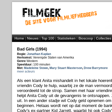
Home
|
Nieuws
|
Top 100
|
Statistieken
|
Bioscoop
|
Collecties
Bad Girls (1994)
Regie:
Jonathan Kaplan
Herkomst:
Verenigde Staten van Amerika
Genre
Western
Speelduur:
100 minuten
Met:
Madeleine Stowe
,
Mary Stuart Masterson
,
Drew Barrymore
meer acteurs
Als een klant Anita mishandelt in het lokale hoeren
vriendin Cody te hulp, waarbij ze de man vermoord
veroordeeld tot de strop. Samen met haar vriendinn
helpt Anita Cody uit de gevangenis te ontsnappen. 
uit. In een ander stadje wil Cody geld opnemen om
beginnen. Helaas wordt net op dat moment de bank
Cody's ex-partner Kid Jarrett, waarbij hij ook Cod