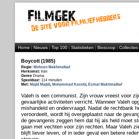
Home
|
Nieuws
|
Top 100
|
Statistieken
|
Bioscoop
|
Collecties
Boycott (1985)
Regie:
Mohsen Makhmalbaf
Herkomst:
Iran
Genre
Drama
Speelduur:
114 minuten
Met:
Majid Majidi
,
Mohammad Kasebi
,
Esmat Makhmalbaf
Valeh is een communist. Zijn vrouw vreest voor zij
gevaarlijke activiteiten verricht. Wanneer Valeh op
mishandeld en ondervraagd. Nadat de rechtbank h
veroordeelt, wordt hij overgeplaatst naar de gevang
de gevangenis zeggen hem dat hij als held moet s
gaan met vechten voor zijn rechten. Maar Valeh ziet
blijft liever leven, of in ieder geval een betere red