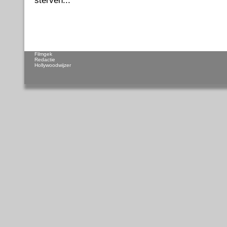
sterven...
Filmgek
Redactie
Hollywoodwijzer