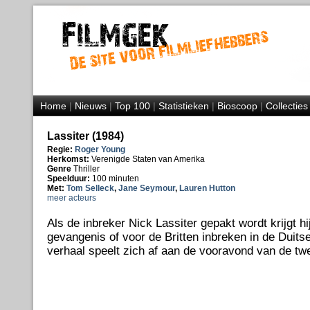
Home
|
Nieuws
|
Top 100
|
Statistieken
|
Bioscoop
|
Collecties
Lassiter (1984)
Regie:
Roger Young
Herkomst:
Verenigde Staten van Amerika
Genre
Thriller
Speelduur:
100 minuten
Met:
Tom Selleck
,
Jane Seymour
,
Lauren Hutton
meer acteurs
Als de inbreker Nick Lassiter gepakt wordt krijgt h
gevangenis of voor de Britten inbreken in de Duit
verhaal speelt zich af aan de vooravond van de tw