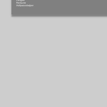
Filmgek
Redactie
Hollywoodwijzer