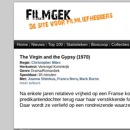
Home
|
Nieuws
|
Top 100
|
Statistieken
|
Bioscoop
|
Collecties
The Virgin and the Gypsy (1970)
Regie:
Christopher Miles
Herkomst:
Verenigd Koninkrijk
Genre
Drama/Romantiek
Speelduur:
95 minuten
Met:
Joanna Shimkus
,
Franco Nero
,
Mark Burns
meer acteurs
Na enkele jaren relatieve vrijheid op een Franse k
predikantendochter terug naar haar verstikkende fa
Daar wordt ze verliefd op een rondreizende waarze