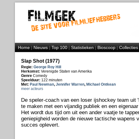
Home
|
Nieuws
|
Top 100
|
Statistieken
|
Bioscoop
|
Collecties
Slap Shot (1977)
Regie:
George Roy Hill
Herkomst:
Verenigde Staten van Amerika
Genre
Comedy
Speelduur:
122 minuten
Met:
Paul Newman
,
Jennifer Warren
,
Michael Ontkean
meer acteurs
De speler-coach van een loser ijshockey team uit 
te maken met een vijandig publiek en een eigenaar di
Het wordt dus tijd om uit een ander vaatje te tapp
geniepigheid worden de nieuwe tactische wapens v
succes oplevert.